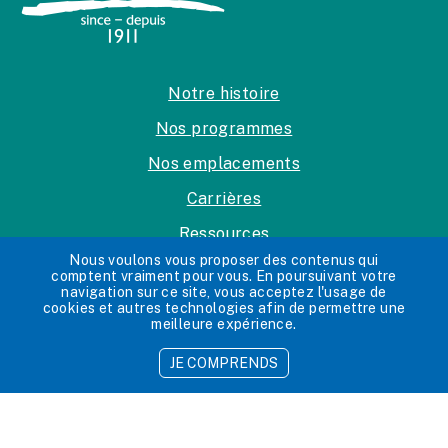
Notre histoire
Nos programmes
Nos emplacements
Carrières
Ressources
Nous voulons vous proposer des contenus qui
Politique sur la protection de la vie privée
comptent vraiment pour vous. En poursuivant votre
navigation sur ce site, vous acceptez l'usage de
Politique sur l’accessibilité
cookies et autres technologies afin de permettre une
meilleure expérience.
Nous joindre
JE COMPRENDS