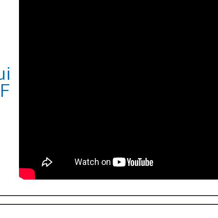
ui
AF