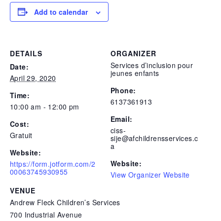
Add to calendar
DETAILS
ORGANIZER
Services d’inclusion pour
Date:
jeunes enfants
April 29, 2020
Phone:
Time:
6137361913
10:00 am - 12:00 pm
Email:
Cost:
ciss-
Gratuit
sije@afchildrensservices.c
a
Website:
Website:
https://form.jotform.com/2
00063745930955
View Organizer Website
VENUE
Andrew Fleck Children’s Services
700 Industrial Avenue