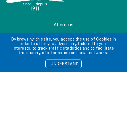
About us
Our Programs
By browsing this site, you accept the use of Cookies in
order to offer you advertising tailored to your
Our Locations
interests, to track traffic statistics and to facilitate
the sharing of information on social networks.
Careers
I UNDERSTAND
Privacy Policy
Accessibility Standards
Contact Us
FR