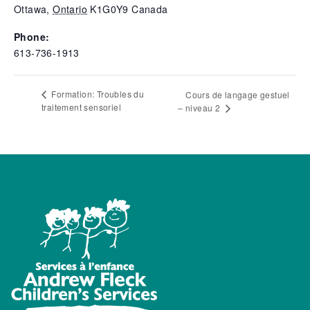
Ottawa
,
Ontario
K1G0Y9
Canada
Phone:
613-736-1913
Formation: Troubles du
Cours de langage gestuel
traitement sensoriel
– niveau 2